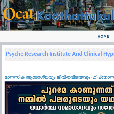
HOME
Psyche Research Institute And Clinical Hyp
മാനസിക ആരോഗ്യവും ജീവിതവിജയവും ഹിപ്‌നോസിലൂ