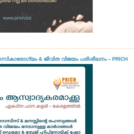
നസികാരോഗ്യം & ജീവിത വിജയം പരിശീലനം – PRICH