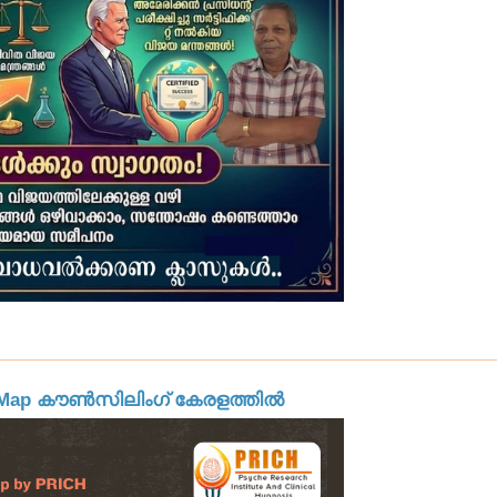
nd Map കൗൺസിലിംഗ് കേരളത്തിൽ