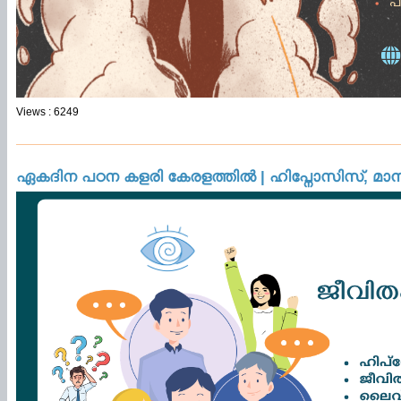
Views : 6249
ഏകദിന പഠന കളരി കേരളത്തിൽ | ഹിപ്നോസിസ്, മാ