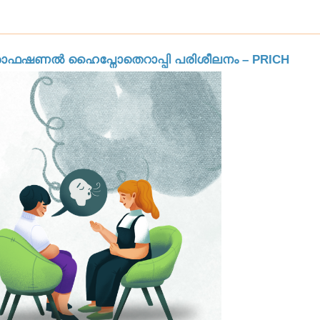
ം | പ്രൊഫഷണൽ ഹൈപ്നോതെറാപ്പി പരിശീലനം – PRICH