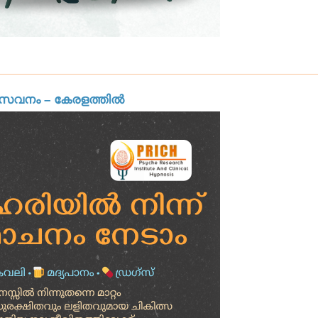
സേവനം – കേരളത്തിൽ