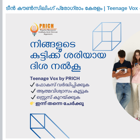
ടീൻ കൗൺസിലിംഗ് പ്രോഗ്രാം കേരളം | Teenage Vox –