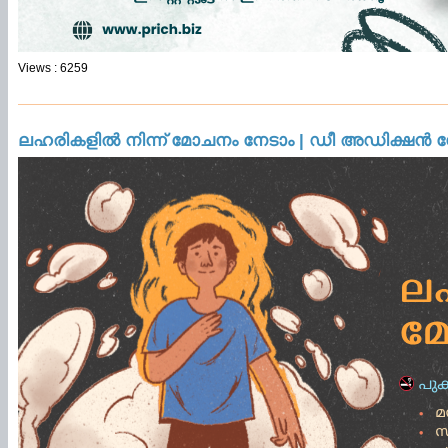
Views : 6259
ലഹരികളിൽ നിന്ന് മോചനം നേടാം | ഡീ അഡിക്ഷൻ 