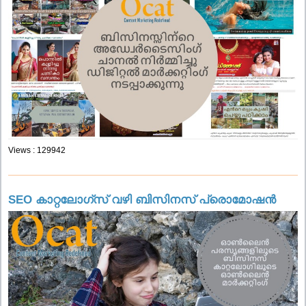
Views : 129942
SEO കാറ്റലോഗ്സ് വഴി ബിസിനസ് പ്രൊമോഷൻ