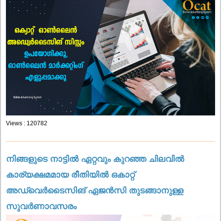
Views : 120782
നിങ്ങളുടെ നാട്ടിൽ ഏറ്റവും കുറഞ്ഞ ചിലവിൽ
കാര്യക്ഷമമായ രീതിയിൽ ഒകാറ്റ്
അഡ്വെർടൈസിങ് ഏജൻസി തുടങ്ങാനുള്ള
സുവർണാവസരം