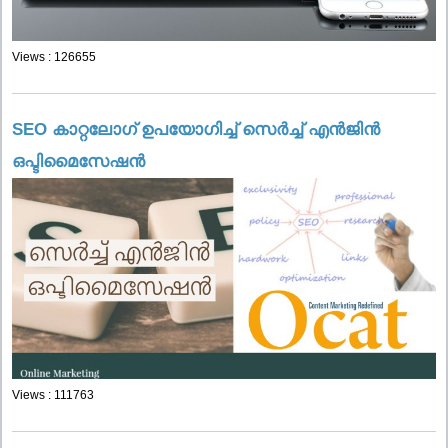
Views : 126655
SEO കാറ്റലോഗ് ഉപയോഗിച്ച് സെർച്ച് എൻജിൻ
ഒപ്ടിമൈസേഷൻ
Views : 111763