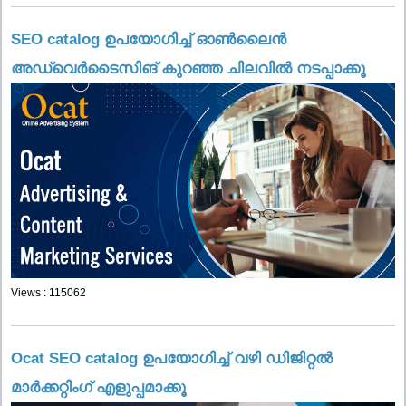
SEO catalog ഉപയോഗിച്ച് ഓൺലൈൻ
അഡ്വെർടൈസിങ് കുറഞ്ഞ ചിലവിൽ നടപ്പാക്കൂ
Views : 115062
Ocat SEO catalog ഉപയോഗിച്ച് വഴി ഡിജിറ്റൽ
മാർക്കറ്റിംഗ് എളുപ്പമാക്കൂ