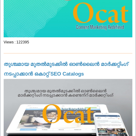
Views : 122395
തുശ്ചമായ മുതൽമുടക്കിൽ ഓൺലൈൻ മാർക്കറ്റിംഗ്
നടപ്പാക്കാൻ ഒകാറ്റ് SEO Catalogs