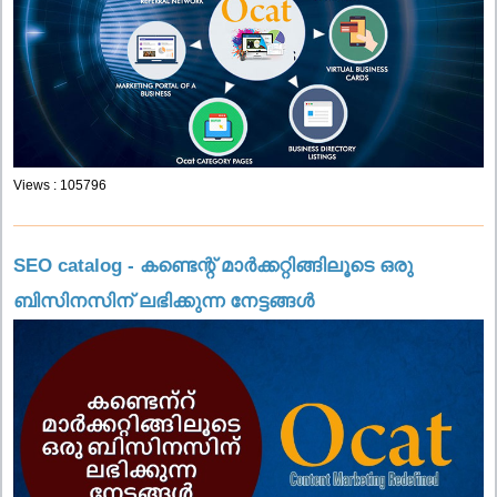
Views : 105796
SEO catalog - കണ്ടെന്റ് മാർക്കറ്റിങ്ങിലൂടെ ഒരു
ബിസിനസിന് ലഭിക്കുന്ന നേട്ടങ്ങൾ