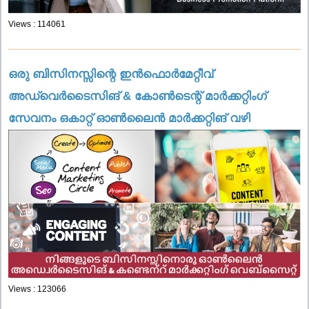
Views : 114061
ഒരു ബിസിനസ്സിന്റെ ഇൻഫൊർമേറ്റീവ്
അഡ്വെർടൈസിങ് & കോൺടെന്റ് മാർക്കറ്റിംഗ്
സേവനം ഒകാറ്റ് ഓൺലൈൻ മാർക്കറ്റിങ് വഴി
Views : 123066