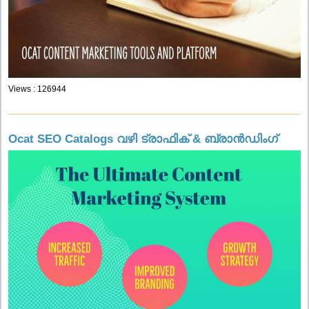
Views : 126944
Ocat SEO Catalogs വഴി ട്രാഫിക് & ബ്രാൻഡിംഗ്