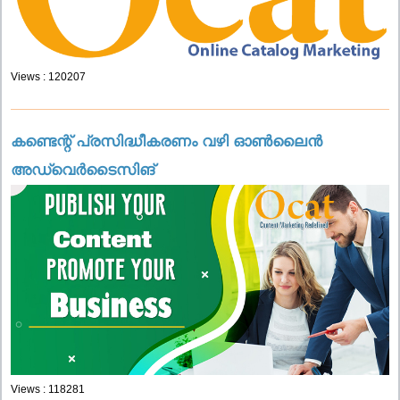
Views : 120207
കണ്ടെന്റ് പ്രസിദ്ധീകരണം വഴി ഓൺലൈൻ
അഡ്വെർടൈസിങ്
Views : 118281