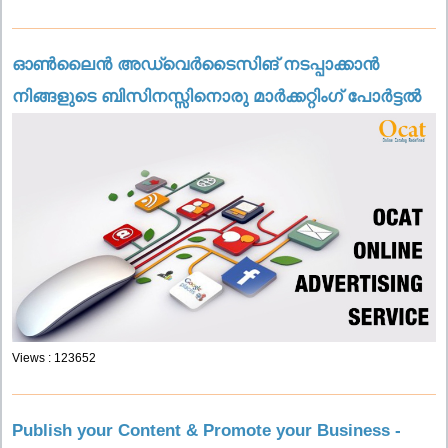
ഓൺലൈൻ അഡ്വെർടൈസിങ് നടപ്പാക്കാൻ
നിങ്ങളുടെ ബിസിനസ്സിനൊരു മാർക്കറ്റിംഗ് പോർട്ടൽ
Views : 123652
Publish your Content & Promote your Business -