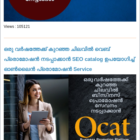
Views : 105121
ഒരു വർഷത്തേക്ക് കുറഞ്ഞ ചിലവിൽ വെബ്
പ്രൊമോഷൻ നടപ്പാക്കാൻ SEO catalog ഉപയോഗിച്ച്
ഓൺലൈൻ പ്രൊമോഷൻ Service