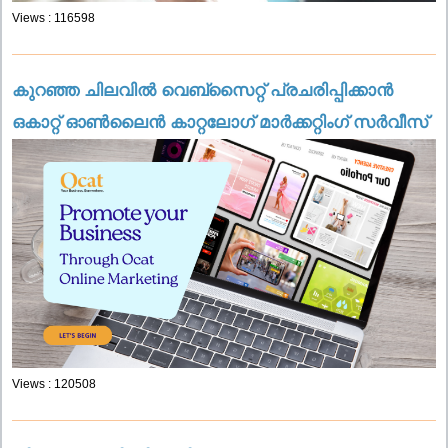
Views : 116598
കുറഞ്ഞ ചിലവിൽ വെബ്സൈറ്റ് പ്രചരിപ്പിക്കാൻ
ഒകാറ്റ് ഓൺലൈൻ കാറ്റലോഗ് മാർക്കറ്റിംഗ് സർവീസ്
Views : 120508