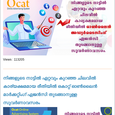
Views : 113205
നിങ്ങളുടെ നാട്ടിൽ ഏറ്റവും കുറഞ്ഞ ചിലവിൽ
കാര്യക്ഷമമായ രീതിയിൽ ഒകാറ്റ് ഓൺലൈൻ
മാർക്കറ്റിംഗ് ഏജൻസി തുടങ്ങാനുള്ള
സുവർണാവസരം