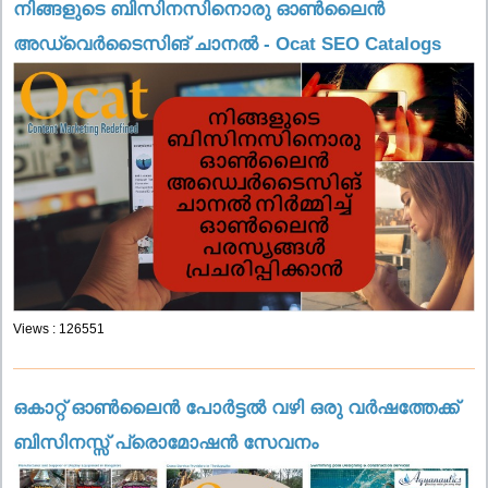
നിങ്ങളുടെ ബിസിനസിനൊരു ഓൺലൈൻ
അഡ്വെർടൈസിങ് ചാനൽ - Ocat SEO Catalogs
Views : 126551
ഒകാറ്റ് ഓൺലൈൻ പോർട്ടൽ വഴി ഒരു വർഷത്തേക്ക്
ബിസിനസ്സ് പ്രൊമോഷൻ സേവനം